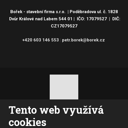
Bořek - stavební firma s.r.o.
|
Poděbradova ul. č. 1828
Dvůr Králové nad Labem 544 01 | IČO: 17079527 | DIČ:
CZ17079527
+420 603 146 553
|
petr.borek@borek.cz
Tento web využívá
© 2026, vytvořila eBRÁNA s.r.o.
Mapa stránek
|
Podmínky použití
cookies
VYROBILA